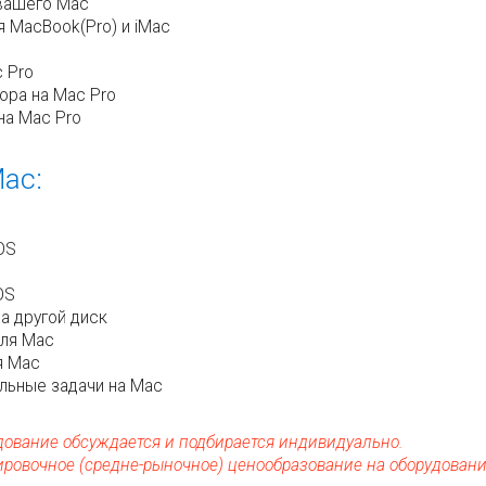
вашего Mac
я MacBook(Pro) и iMac
 Pro
ора на Mac Pro
на Mac Pro
ac:
OS
S
OS
а другой диск
для Mac
я Mac
ильные задачи на Mac
дование обсуждается и подбирается индивидуально.
ировочное (средне-рыночное) ценообразование на оборудовани