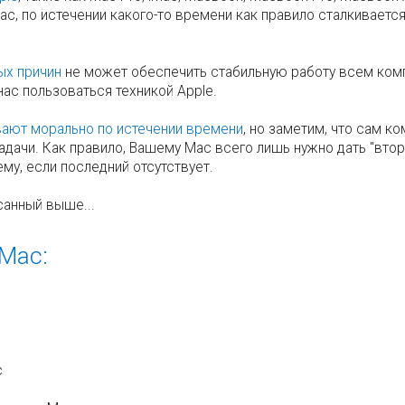
c, по истечении какого-то времени как правило сталкиваетс
ных причин
не может обеспечить стабильную работу всем ком
ас пользоваться техникой Apple.
вают морально по истечении времени
, но заметим, что сам 
адачи. Как правило, Вашему Mac всего лишь нужно дать "вто
ему, если последний отсутствует.
санный выше...
Mac:
c