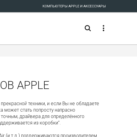
КОМПЬЮТЕРЫ APPLE И АКСЕССУАРЫ
ОВ APPLE
прекрасной техники, и если Вы не обладаете
а может стать попросту напрасно
ь точным, драйвера для определённого
оддерживается из коробки".
 Air (и т.д.) поддерживаются производителем