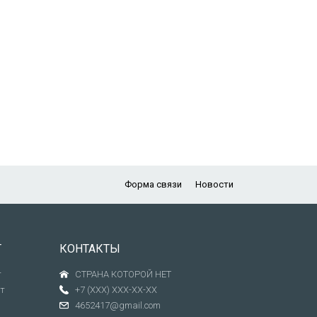
Форма связи
Новости
Т
КОНТАКТЫ
т
СТРАНА КОТОРОЙ НЕТ
т
+7 (XXX) XXX-XX-XX
4652417@gmail.com