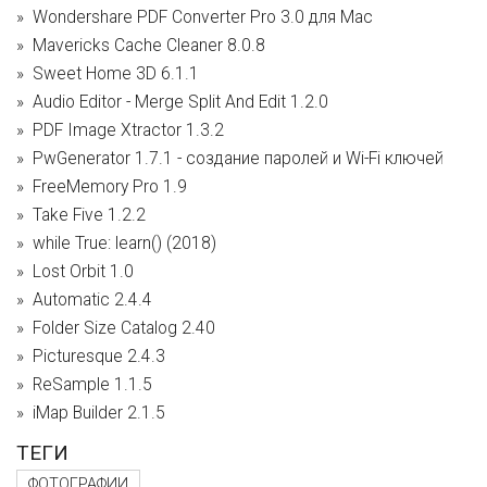
Wondershare PDF Converter Pro 3.0 для Mac
Mavericks Cache Cleaner 8.0.8
Sweet Home 3D 6.1.1
Audio Editor - Merge Split And Edit 1.2.0
PDF Image Xtractor 1.3.2
PwGenerator 1.7.1 - cоздание паролей и Wi-Fi ключей
FreeMemory Pro 1.9
Take Five 1.2.2
while True: learn() (2018)
Lost Orbit 1.0
Automatic 2.4.4
Folder Size Catalog 2.40
Picturesque 2.4.3
ReSample 1.1.5
iMap Builder 2.1.5
ТЕГИ
ФОТОГРАФИИ