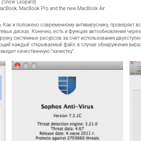
.6 (Snow Leopard)
, MacBook, MacBook Pro and the new MacBook Air
а
. Как и положено современному антивируснику, проверяет вс
етевых дисках. Конечно, есть и функция автообновления через
рузку системных ресурсов за счет использования двухступен
ующий каждый открываемый файл; в случае обнаружения виру
зведет качественную "зачистку".