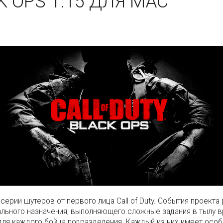
K OPS 1.15 ДЛЯ MAC
 в серии шутеров от первого лица Call of Duty. События проек
ального назначения, выполняющего сложные задания в тылу вр
для каждого бойца подразделения. Каждый из них имеет особ