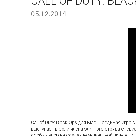
CALL OF DUTY: BLAC
05.12.2014
Call of Duty: Black Ops для Mac – седьмая игра
выступает в роли члена элитного отряда специ
особый упор на создание уникальной личности 