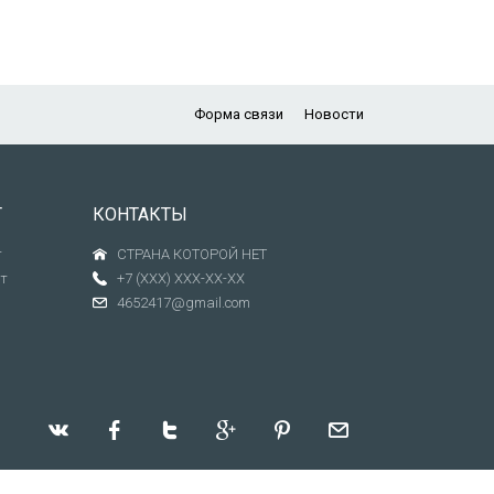
Форма связи
Новости
Т
КОНТАКТЫ
т
СТРАНА КОТОРОЙ НЕТ
т
+7 (XXX) XXX-XX-XX
4652417@gmail.com