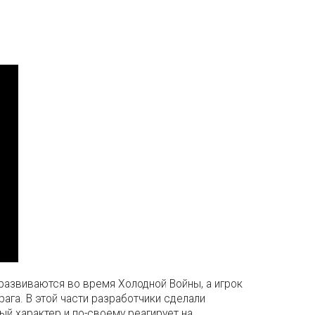
та развиваются во время Холодной Войны, а игрок
ага. В этой части разработчики сделали
ый характер и по-своему реагирует на