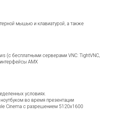
ютерной мышью и клавиатурой, а также
dows (с бесплатными серверами VNC: TightVNC,
ые интерфейсы AMX
еделенных условиях.
я ноутбуком во время презентации
pple Cinema с разрешением 5120x1600