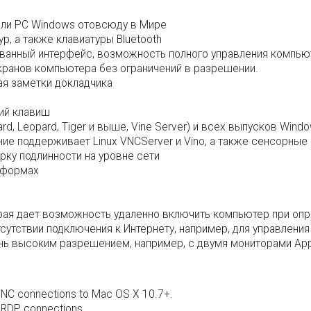
или PC Windows отовсюду в Мире
, а также клавиатуры Bluetooth
нтованный интерфейс, возможность полного управления компь
кранов компьютера без ограничений в разрешении.
ая заметки докладчика
ций клавиш
d, Leopard, Tiger и выше, Vine Server) и всех выпусков Win
ение поддерживает Linux VNCServer и Vino, а также сенсорн
ку подлинности на уровне сети
тформах
рая дает возможность удаленно включить компьютер при опр
тсутствии подключения к Интернету, например, для управлени
чень высоким разрешением, например, c двумя мониторами A
VNC connections to Mac OS X 10.7+.
r RDP connections