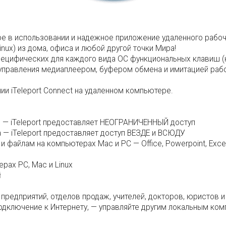
тое в использовании и надежное приложение удаленного рабо
nux) из дома, офиса и любой другой точки Мира!
пецифических для каждого вида ОС функциональных клавиш (
 управления медиаплеером, буфером обмена и имитацией ра
и iTeleport Connect на удаленном компьютере.
м — iTeleport предоставляет НЕОГРАНИЧЕННЫЙ доступ
 — iTeleport предоставляет доступ ВЕЗДЕ и ВСЮДУ
файлам на компьютерах Mac и PC — Office, Powerpoint, Excel
рах PC, Mac и Linux
й
предприятий, отделов продаж, учителей, докторов, юристов и 
 подключение к Интернету, — управляйте другим локальным ко