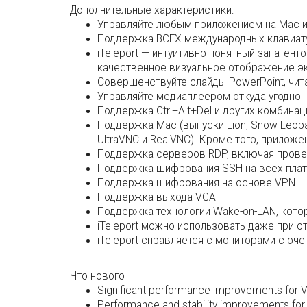
Дополнительные характеристики:
Управляйте любым приложением на Mac 
Поддержка ВСЕХ международных клавиатур
iTeleport — интуитивно понятный запате
качественное визуальное отображение э
Совершенствуйте слайды PowerPoint, чит
Управляйте медиаплеером откуда угодно
Поддержка Ctrl+Alt+Del и других комбина
Поддержка Mac (выпуски Lion, Snow Leopar
UltraVNC и RealVNC). Кроме того, прилож
Поддержка серверов RDP, включая провер
Поддержка шифрования SSH на всех пла
Поддержка шифрования на основе VPN
Поддержка выхода VGA
Поддержка технологии Wake-on-LAN, кото
iTeleport можно использовать даже при о
iTeleport справляется с мониторами с о
Что нового
Significant performance improvements for 
Performance and stability improvements fo