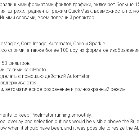
 различными форматами файлов графики, включает больше 1
ния, штрихи, градиенты, режим QuickMask, возможность пол
е. Иными словами, всем полезный редактор.
Magick, Core Image, Automator, Cairo и Sparkle.
со слоями, а также более 100 других форматов изображения
 50 фильтров
и, такими как iPhoto.
делать с помощью действий Automator.
 поддерживаются.
ии, автоматическое сохранение и полноэкранный режим.
ments to keep Pixelmator running smoothly.
ool overlay, and selection outlines would be visible above the Rule
ndow when it should have been, and it was possible to resize the 