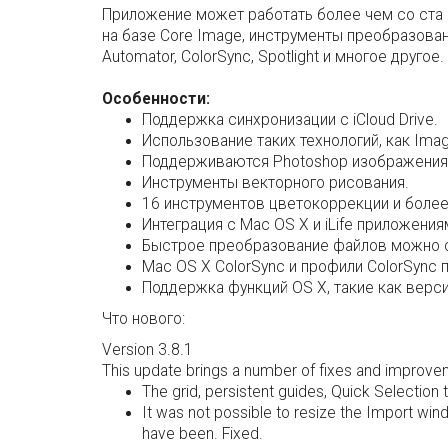
Приложение может работать более чем со ста
на базе Core Image, инструменты преобразова
Automator, ColorSync, Spotlight и многое друго
Особенности:
Поддержка синхронизации с iCloud Drive.
Использование таких технологий, как Image
Поддерживаются Photoshop изображения 
Инструменты векторного рисования.
16 инструментов цветокоррекции и более
Интеграция с Mac OS X и iLife приложениям
Быстрое преобразование файлов можно с
Mac OS X ColorSync и профили ColorSync
Поддержка функций OS X, такие как верс
Что нового:
Version 3.8.1
This update brings a number of fixes and improve
The grid, persistent guides, Quick Selection t
It was not possible to resize the Import wi
have been. Fixed.