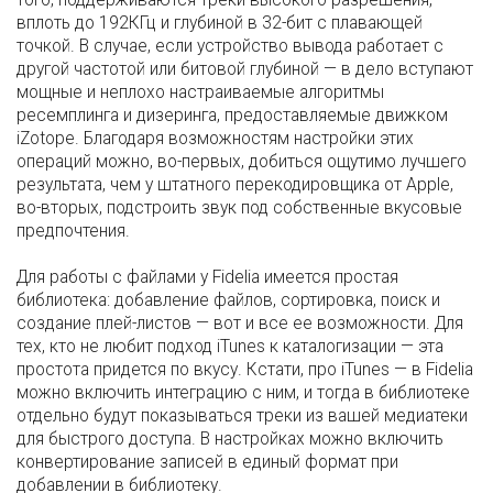
вплоть до 192КГц и глубиной в 32-бит с плавающей
точкой. В случае, если устройство вывода работает с
другой частотой или битовой глубиной — в дело вступают
мощные и неплохо настраиваемые алгоритмы
ресемплинга и дизеринга, предоставляемые движком
iZotope. Благодаря возможностям настройки этих
операций можно, во-первых, добиться ощутимо лучшего
результата, чем у штатного перекодировщика от Apple,
во-вторых, подстроить звук под собственные вкусовые
предпочтения.
Для работы с файлами у Fidelia имеется простая
библиотека: добавление файлов, сортировка, поиск и
создание плей-листов — вот и все ее возможности. Для
тех, кто не любит подход iTunes к каталогизации — эта
простота придется по вкусу. Кстати, про iTunes — в Fidelia
можно включить интеграцию с ним, и тогда в библиотеке
отдельно будут показываться треки из вашей медиатеки
для быстрого доступа. В настройках можно включить
конвертирование записей в единый формат при
добавлении в библиотеку.