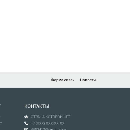
Форма связи
Новости
Т
КОНТАКТЫ
т
СТРАНА КОТОРОЙ НЕТ
т
+7 (XXX) XXX-XX-XX
4652417@gmail.com