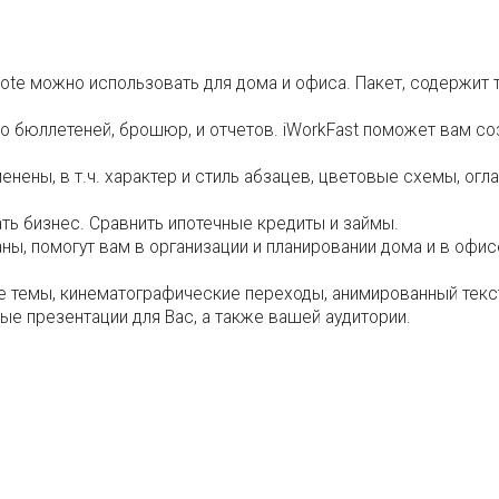
note можно использовать для дома и офиса. Пакет, содержит
до бюллетеней, брошюр, и отчетов. iWorkFast поможет вам с
нены, в т.ч. характер и стиль абзацев, цветовые схемы, огл
ать бизнес. Сравнить ипотечные кредиты и займы.
ны, помогут вам в организации и планировании дома и в офи
 темы, кинематографические переходы, анимированный текст 
ые презентации для Вас, а также вашей аудитории.