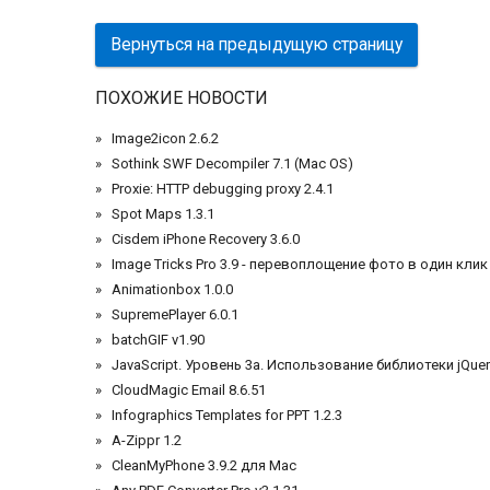
Вернуться на предыдущую страницу
ПОХОЖИЕ НОВОСТИ
Image2icon 2.6.2
Sothink SWF Decompiler 7.1 (Mac OS)
Proxie: HTTP debugging proxy 2.4.1
Spot Maps 1.3.1
Cisdem iPhone Recovery 3.6.0
Image Tricks Pro 3.9 - перевоплощение фото в один клик
Animationbox 1.0.0
SupremePlayer 6.0.1
batchGIF v1.90
JavaScript. Уровень 3а. Использование библиотеки jQuer
CloudMagic Email 8.6.51
Infographics Templates for PPT 1.2.3
A-Zippr 1.2
CleanMyPhone 3.9.2 для Mac