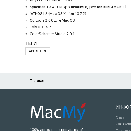
Any PDF Converter Pro v3.1.31
Syncman 1.3.4 - Синхронизация адресной книги с Gmail
iATKOS L2 (Mac OS X Lion 10.7.2)
Ocrtools 2.0.0 для Mac OS
Folx GO+ 5.7
ColorSchemer Studio 2.0.1
ТЕГИ
APP STORE
Главная
ИНФО
О нас...
Как куп
100% довольных покупателей.
Доставк