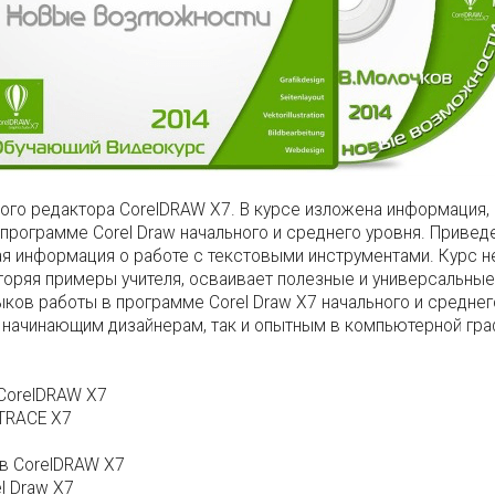
го редактора CorelDRAW X7. В курсе изложена информация,
программе Corel Draw начального и среднего уровня. Приве
 информация о работе с текстовыми инструментами. Курс не 
вторяя примеры учителя, осваивает полезные и универсальны
выков работы в программе Corel Draw X7 начального и средн
ак начинающим дизайнерам, так и опытным в компьютерной гр
 CorelDRAW X7
rTRACE X7
в CorelDRAW X7
l Draw X7