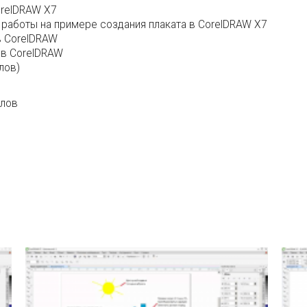
orelDRAW X7
работы на примере создания плаката в CorelDRAW X7
в CorelDRAW
 в CorelDRAW
лов)
влов