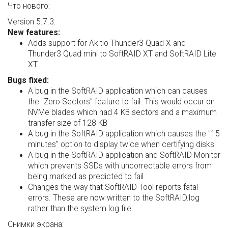
Что нового:
Version 5.7.3:
New features:
Adds support for Akitio Thunder3 Quad X and
Thunder3 Quad mini to SoftRAID XT and SoftRAID Lite
XT
Bugs fixed:
A bug in the SoftRAID application which can causes
the "Zero Sectors" feature to fail. This would occur on
NVMe blades which had 4 KB sectors and a maximum
transfer size of 128 KB
A bug in the SoftRAID application which causes the "15
minutes" option to display twice when certifying disks
A bug in the SoftRAID application and SoftRAID Monitor
which prevents SSDs with uncorrectable errors from
being marked as predicted to fail
Changes the way that SoftRAID Tool reports fatal
errors. These are now written to the SoftRAID.log
rather than the system.log file
Снимки экрана: