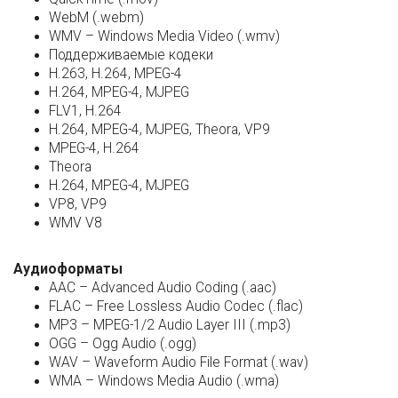
WebM (.webm)
WMV – Windows Media Video (.wmv)
Поддерживаемые кодеки
H.263, H.264, MPEG-4
H.264, MPEG-4, MJPEG
FLV1, H.264
H.264, MPEG-4, MJPEG, Theora, VP9
MPEG-4, H.264
Theora
H.264, MPEG-4, MJPEG
VP8, VP9
WMV V8
Аудиоформаты
AAC – Advanced Audio Coding (.aac)
FLAC – Free Lossless Audio Codec (.flac)
MP3 – MPEG-1/2 Audio Layer III (.mp3)
OGG – Ogg Audio (.ogg)
WAV – Waveform Audio File Format (.wav)
WMA – Windows Media Audio (.wma)