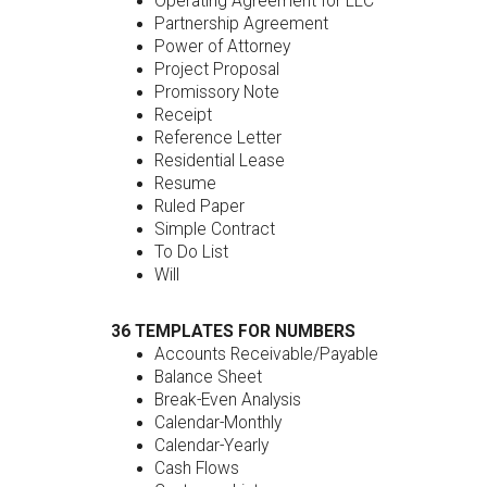
Operating Agreement for LLC
Partnership Agreement
Power of Attorney
Project Proposal
Promissory Note
Receipt
Reference Letter
Residential Lease
Resume
Ruled Paper
Simple Contract
To Do List
Will
36 TEMPLATES FOR NUMBERS
Accounts Receivable/Payable
Balance Sheet
Break-Even Analysis
Calendar-Monthly
Calendar-Yearly
Cash Flows