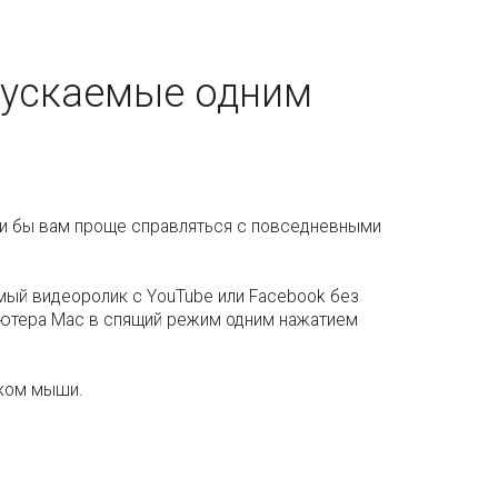
апускаемые одним
гли бы вам проще справляться с повседневными
мый видеоролик с YouTube или Facebook без
пьютера Mac в спящий режим одним нажатием
чком мыши.