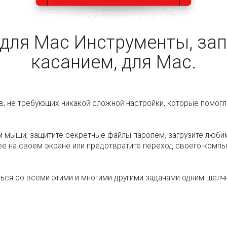
ox для Mac Инструменты, з
касанием, для Mac.
тов, не требующих никакой сложной настройки, которые помо
 мыши, защитите секретные файлы паролем, загрузите люби
ее на своем экране или предотвратите переход своего ком
яться со всеми этими и многими другими задачами одним щел