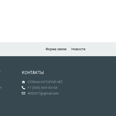
Форма связи
Новости
Т
КОНТАКТЫ
т
СТРАНА КОТОРОЙ НЕТ
т
+7 (XXX) XXX-XX-XX
4652417@gmail.com