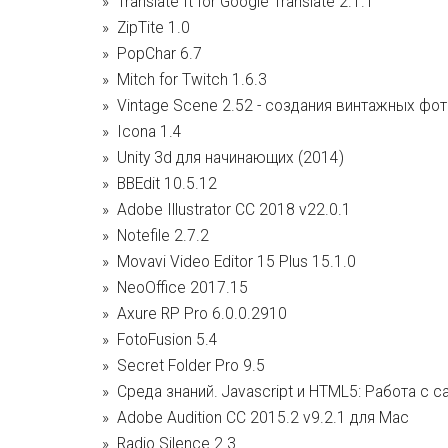
Translate It for Google Translate 2.1.1
ZipTite 1.0
PopChar 6.7
Mitch for Twitch 1.6.3
Vintage Scene 2.52 - создания винтажных фо
Icona 1.4
Unity 3d для начинающих (2014)
BBEdit 10.5.12
Adobe Illustrator CC 2018 v22.0.1
Notefile 2.7.2
Movavi Video Editor 15 Plus 15.1.0
NeoOffice 2017.15
Axure RP Pro 6.0.0.2910
FotoFusion 5.4
Secret Folder Pro 9.5
Среда знаний. Javascript и HTML5: Работа с c
Adobe Audition CC 2015.2 v9.2.1 для Mac
Radio Silence 2.3