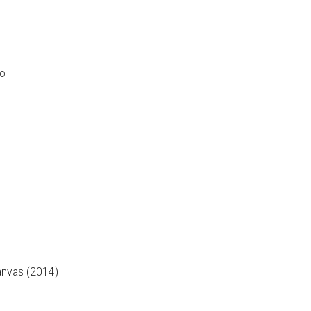
то
anvas (2014)