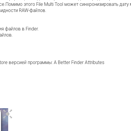
се.Помимо этого File Multi Tool может синхронизировать дат
видности RAW-файлов.
 файлов в Finder.
айлов.
 Store версией программы:
A Better Finder Attributes