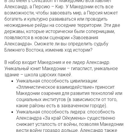
В Sid Meier’s Civilization VI Македонию возглавляет
Александр, а Персию – Кир. У Македонии есть все
возможности, чтобы завоевать мир, а Персия может
богатеть и культурно развиваться или проводить
неожиданные рейды на соседние территории. Эти две
державы, которые исторически были соперницами,
появляются в новом сценарии «Завоевания
Александра». Сможете ли вы определить судьбу
Ближнего Востока, изменив ход истории?
В набор входит Македония и ее лидер Александр.
Уникальный юнит Македонии – гипаспист, уникальное
здание – школа царских пажей.
Уникальная способность цивилизации:
«Эллинистическое взаимодействие» приносит
Македонии озарения для развития технологий или
социальных институтов (в зависимости от того,
какие районы есть в захваченном городе).
Уникальная способность лидера: способность
Александра «За край Ойкумены» существенно
снижает усталость от войны, позволяя Македонии
вести войну гораздо дольше. Александр также