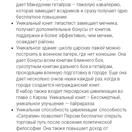
дает Македонии гетайров – тяжелую кавалерию,
которая замещает всадников и сразу получает одно
бесплатное повышение.
Уникальный юнит: гипаспист замещает мечника,
получает дополнительные бонусы от юнитов
поддержки и более эффективно, чем мечник,
осаждает районы.
Уникальное здание: школу царских пажей можно
построить в военном лагере, где нет конюшни. Она
дает бонусы всем юнитам ближнего боя,
сухопутным юнитам дальнего боя и гетайрам,
проходящим военную подготовку в городе. Еще она
дает несколько очков науки каждый раз, когда в
городе создается негражданский юнит.
В набор также входит персидская цивилизация во
главе с Киром. Уникальный юнит – Бессмертный,
уникальное улучшение — пайридаэза.
Уникальная способность цивилизации: способность
«Сатрапии» позволяет Персии бесплатно открыть
торговый путь после освоения политической
философии. Она также повышает доход от