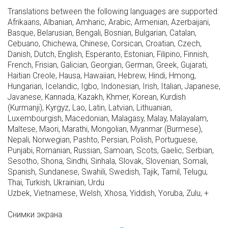
Translations between the following languages are supported:
Afrikaans, Albanian, Amharic, Arabic, Armenian, Azerbaijani,
Basque, Belarusian, Bengali, Bosnian, Bulgarian, Catalan,
Cebuano, Chichewa, Chinese, Corsican, Croatian, Czech,
Danish, Dutch, English, Esperanto, Estonian, Filipino, Finnish,
French, Frisian, Galician, Georgian, German, Greek, Gujarati,
Haitian Creole, Hausa, Hawaiian, Hebrew, Hindi, Hmong,
Hungarian, Icelandic, Igbo, Indonesian, Irish, Italian, Japanese,
Javanese, Kannada, Kazakh, Khmer, Korean, Kurdish
(Kurmanji), Kyrgyz, Lao, Latin, Latvian, Lithuanian,
Luxembourgish, Macedonian, Malagasy, Malay, Malayalam,
Maltese, Maori, Marathi, Mongolian, Myanmar (Burmese),
Nepali, Norwegian, Pashto, Persian, Polish, Portuguese,
Punjabi, Romanian, Russian, Samoan, Scots, Gaelic, Serbian,
Sesotho, Shona, Sindhi, Sinhala, Slovak, Slovenian, Somali,
Spanish, Sundanese, Swahili, Swedish, Tajik, Tamil, Telugu,
Thai, Turkish, Ukrainian, Urdu
Uzbek, Vietnamese, Welsh, Xhosa, Yiddish, Yoruba, Zulu, +
Снимки экрана