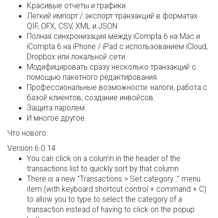
Красивые отчеты и графики.
Легкий импорт / экспорт транзакций в форматах
QIF, OFX, CSV, XML и JSON
Полная синхронизация между iCompta 6 на Mac и
iCompta 6 на iPhone / iPad с использованием iCloud,
Dropbox или локальной сети.
Модифицировать сразу несколько транзакций с
помощью пакетного редактирования.
Профессиональные возможности: налоги, работа с
базой клиентов, создание инвойсов.
Защита паролем.
И многое другое.
Что нового:
Version 6.0.14
You can click on a column in the header of the
transactions list to quickly sort by that column
There is a new "Transactions > Set category…" menu
item (with keyboard shortcut control + command + C)
to allow you to type to select the category of a
transaction instead of having to click on the popup