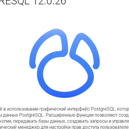
ESQL 12.0.26
стой в использовании графический интерфейс PostgreSQL, ко
ы данных PostgreSQL. Расширенные функции позволяют созда
копии, передавать базы данных, создавать запросы и управл
ческий менеджер для настройки прав доступа пользователей 