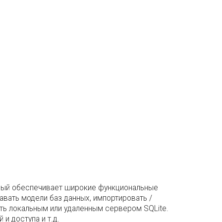
торый обеспечивает широкие функциональные
вать модели баз данных, импортировать /
ять локальным или удаленным сервером SQLite.
и доступа и т.д.