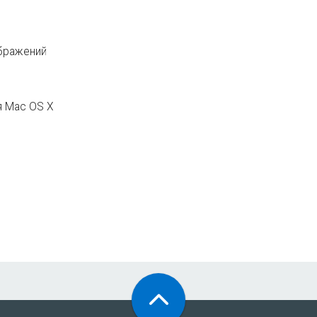
ображений
ля Mac OS X