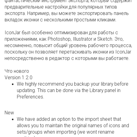
фантастический инструмент экспорта, который содержит
предварительные настройки для популярных типов
экспорта. Например, вы можете экспортировать панель
вкладок иконки с несколькими простыми кликами.
IconJar был особенно оптимизирован для работы с
приложениями, как Photoshop, Illustrator и Sketch. Это,
несомненно, повысит общий уровень рабочего процесса,
поскольку он позволяет перетаскивать иконки из IconJar
непосредственно в редактор с которыми вы работаете.
Что нового
Version 1.2.0
We highly recommend you backup your library before
updating. This can be done via the Library panel in
Preferences.
New
We have added an option to the import sheet that
allows you to maintain the original names of icons and
sets/groups when importing (we wont rename