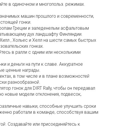
яйте в одиночном и многопольз. режимах.
и значимых машин прошлого и современности,
стоящей гонки.
тропам Греции и заледенелым асфальтовым
ватывающему дух ландшафту Финляндии.
Хилл , Хольес и Хелл на шести самых быстрых
зовательских гонках.
тесь в ралли с одним или несколькими
ки и деньги на пути к славе. Аккуратное
ые ценные награды.
пектах, в том числе и в плане возможностей
ески разнообразной.
тор гонок для DIRT Rally, чтобы он передавал
о новые модели отклонения, подвесок,
различные навыки, способные улучшить сроки
аженно работали в команде, способствуя вашим
гой. Создавайте или присоединяйтесь к