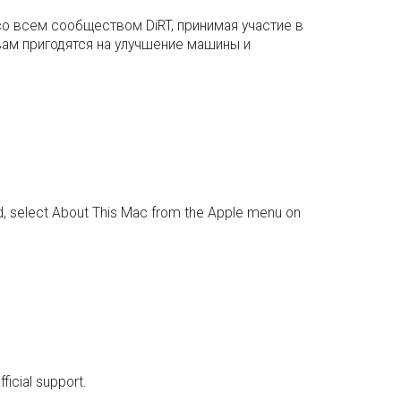
со всем сообществом DiRT, принимая участие в
вам пригодятся на улучшение машины и
d, select About This Mac from the Apple menu on
icial support.