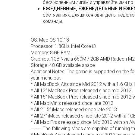
бесчисленным лигам и управляйте ими по
ЕЖЕДНЕВНЫЕ, ЕЖЕНЕДЕЛЬНЫЕ И ЕЖЕ
состязаниях, длящихся один день, неделю
команды.
OS: Mac OS 10.13
Processor: 1.8GHz Intel Core i3
Memory: 8 GB RAM
Graphics: 1GB Nvidia 650M / 2GB AMD Radeon M290
Storage: 48 GB available space
Additional Notes: The game is supported on the f
your menu bar.
* All MacBook Airs since Mid 2012 with a 1.6 GHz i
* All 13” MacBook Pros released since mid 2012
* All 15” MacBook Pros released since mid 2012 w
* All Mac Minis released since late 2012
* All 21.5” iMacs released since late 2013
* All 27” iMacs released since late 2012 with a 1G
* All Mac Pros released since Mid 2010 with an A
——— The following Macs are capable of running the