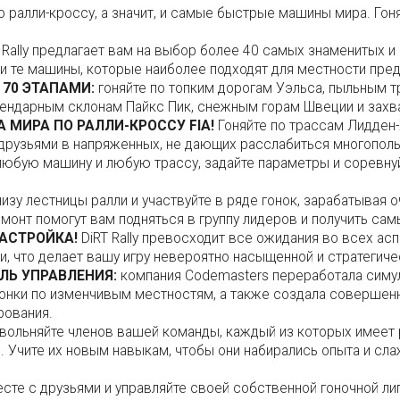
по ралли-кроссу, а значит, и самые быстрые машины мира. Гон
 Rally предлагает вам на выбор более 40 самых знаменитых 
и те машины, которые наиболее подходят для местности пред
 70 ЭТАПАМИ:
гоняйте по топким дорогам Уэльса, пыльным 
егендарным склонам Пайкс Пик, снежным горам Швеции и зах
МИРА ПО РАЛЛИ-КРОССУ FIA!
Гоняйте по трассам Лидден-
друзьями в напряженных, не дающих расслабиться многополь
юбую машину и любую трассу, задайте параметры и соревнуй
изу лестницы ралли и участвуйте в ряде гонок, зарабатывая оч
монт помогут вам подняться в группу лидеров и получить сам
НАСТРОЙКА!
DiRT Rally превосходит все ожидания во всех ас
ки, что делает вашу игру невероятно насыщенной и стратегич
ЛЬ УПРАВЛЕНИЯ:
компания Codemasters переработала симуля
онки по изменчивым местностям, а также создала совершенн
рования.
вольняйте членов вашей команды, каждый из которых имеет 
 Учите их новым навыкам, чтобы они набирались опыта и сл
сте с друзьями и управляйте своей собственной гоночной ли