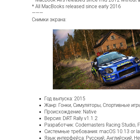
* MacBook Airs released since mid 2012 without a
* All MacBooks released since early 2016
———
Снимки экрана:
Год выпуска:
2015
Жанр:
Гонки, Симуляторы, Спортивные игр
Происхождение:
Native
Версия:
DiRT Rally v1.1.2
Разработчик:
Codemasters Racing Studio, Fe
Системные требования:
macOS 10.13 or lat
Язык интерфейса:
Русский, Английский, Н