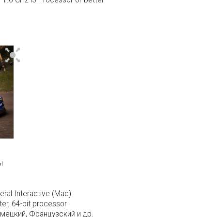
 1.6 GHz i5 Processor or better
ы
ral Interactive (Mac)
er, 64-bit processor
емецкий, Французский и др.