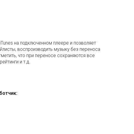
 iTunes на подключенном плеере и позволяет
ейлисты, воспроизводить музыку без переноса
метить, что при переносе сохраняются все
ейтинги и т.д.
ботчик: