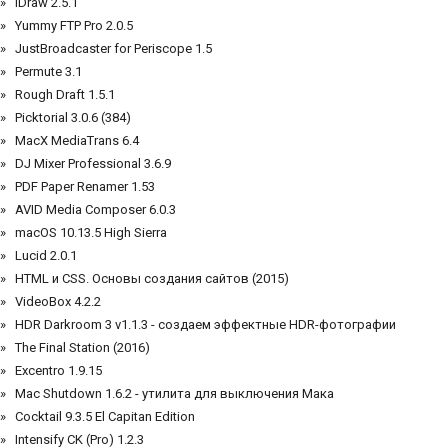
iDraw 2.5.1
Yummy FTP Pro 2.0.5
JustBroadcaster for Periscope 1.5
Permute 3.1
Rough Draft 1.5.1
Picktorial 3.0.6 (384)
MacX MediaTrans 6.4
DJ Mixer Professional 3.6.9
PDF Paper Renamer 1.53
AVID Media Composer 6.0.3
macOS 10.13.5 High Sierra
Lucid 2.0.1
HTML и CSS. Основы создания сайтов (2015)
VideoBox 4.2.2
HDR Darkroom 3 v1.1.3 - cоздаем эффектные HDR-фотографии
The Final Station (2016)
Excentro 1.9.15
Mac Shutdown 1.6.2 - утилита для выключения Мака
Cocktail 9.3.5 El Capitan Edition
Intensify CK (Pro) 1.2.3