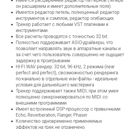
Имеется расширенный редактор паттернов (теперь
он расширяем и имеет дополнительные поля).
Имеется редактор петель, полноценный редактор
инструментов и сэмплов, редактор огибающих.
Трекер работает с любыми VST плагинами и
инструментами.
Все расчеты проводятся с точностью 32 bit.
Полностью поддерживает ASIO-драйверы, что
позволяет направлять звук в аппаратные каналы и
за счет чего пользователь совершенно не ощущает
задержку в проигрывании.
HI-FI WAV рендер: 32-bit, 96 kHz, 2 режима (near
perfect and perfect), свозможностью рендеринга
по-канально в отдельные wav-файлы - идеальные
условия для дальнейшего мастеринга
Трекер поддерживает также MIDI, при этом умея
полноценно синхронизироваться по MIDI со
внешними программами.
Имеет встроенный DSP-процессор с привычными
Echo, Reverberation, Flanger, Phaser.
Количество одновременно применяемых
эффектов на трек не ограничено.