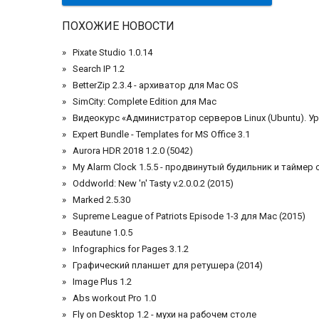
ПОХОЖИЕ НОВОСТИ
Pixate Studio 1.0.14
Search IP 1.2
BetterZip 2.3.4 - архиватор для Mac OS
SimCity: Complete Edition для Mac
Видеокурс «Администратор серверов Linux (Ubuntu). Уро
Expert Bundle - Templates for MS Office 3.1
Aurora HDR 2018 1.2.0 (5042)
My Alarm Clock 1.5.5 - продвинутый будильник и таймер 
Oddworld: New 'n' Tasty v.2.0.0.2 (2015)
Marked 2.5.30
Supreme League of Patriots Episode 1-3 для Mac (2015)
Beautune 1.0.5
Infographics for Pages 3.1.2
Графический планшет для ретушера (2014)
Image Plus 1.2
Abs workout Pro 1.0
Fly on Desktop 1.2 - мухи на рабочем столе