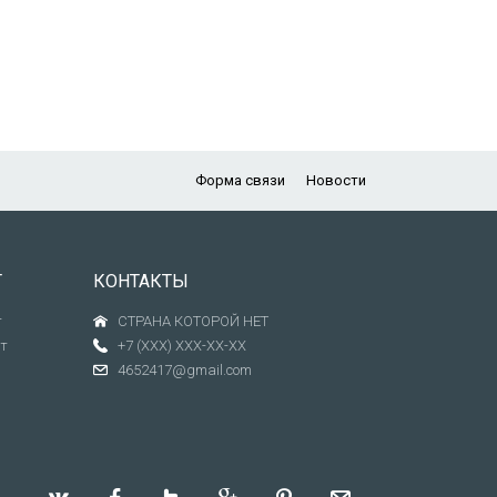
Форма связи
Новости
Т
КОНТАКТЫ
т
СТРАНА КОТОРОЙ НЕТ
т
+7 (XXX) XXX-XX-XX
4652417@gmail.com