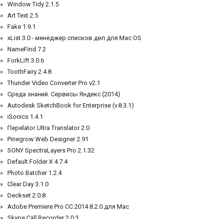
Window Tidy 2.1.5
Art Text 2.5
Fake 1.9.1
xList 3.0 - менеджер списков дел для Maс OS
NameFind 7.2
ForkLift 3.0.6
ToothFairy 2.4.8
Thunder Video Converter Pro v2.1
Среда знаний. Сервисы Яндекс (2014)
Autodesk SketchBook for Enterprise (v.8.3.1)
iSonics 1.4.1
Переlator Ultra Translator 2.0
Pinegrow Web Designer 2.91
SONY SpectraLayers Pro 2.1.32
Default Folder X 4.7.4
Photo Batcher 1.2.4
Clear Day 3.1.0
Deckset 2.0.8
Adobe Premiere Pro CC 2014 8.2.0 для Mac
Skype Call Recorder 2.0.3