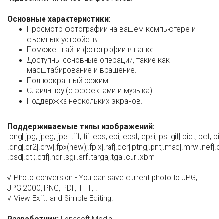
Основные характеристики:
Просмотр фотографии на вашем компьютере и
съемных устройств.
Поможет найти фотографии в папке.
Доступны основные операции, такие как
масштабирование и вращение.
Полноэкранный режим.
Слайд-шоу (с эффектами и музыка).
Поддержка нескольких экранов.
Поддерживаемые типы изображений:
.png|.jpg;.jpeg;.jpe|.tiff;.tif|.eps;.epi;.epsf,.epsi;.ps|.gif|.pict;.pct
.dng|.cr2|.crw|.fpx(new);.fpix|.raf|.dcr|.ptng;.pnt;.mac|.mrw|.nef|.o
.psd|.qti;.qtif|.hdr|.sgi|.srf|.targa;.tga|.cur|.xbm
...
√ Photo conversion - You can save current photo to JPG,
JPG-2000, PNG, PDF, TIFF, .
√ View Exif.. and Simple Editing.
Разработчик:
Lonasoft Media