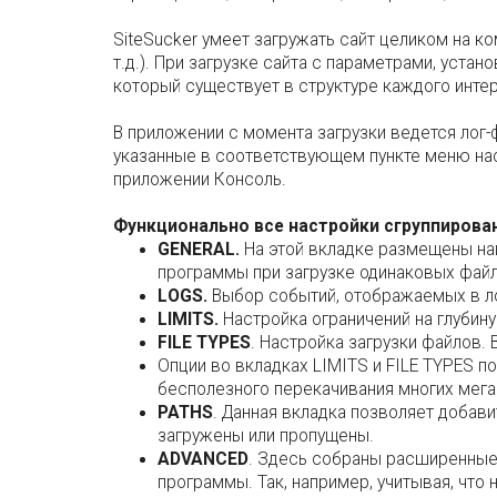
SiteSucker умеет загружать сайт целиком на ко
т.д.). При загрузке сайта с параметрами, уста
который существует в структуре каждого интер
В приложении с момента загрузки ведется лог-
указанные в соответствующем пункте меню нас
приложении Консоль.
Функционально все настройки сгруппиров
GENERAL.
На этой вкладке размещены наи
программы при загрузке одинаковых файло
LOGS.
Выбор событий, отображаемых в л
LIMITS.
Настройка ограничений на глубин
FILE TYPES
. Настройка загрузки файлов. 
Опции во вкладках LIMITS и FILE TYPES п
бесполезного перекачивания многих мега
PATHS
. Данная вкладка позволяет добав
загружены или пропущены.
ADVANCED
. Здесь собраны расширенные
программы. Так, например, учитывая, чт