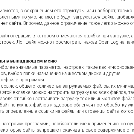
мпьютер, с сохранением его структуры, или наоборот, только 
новленными по умолчанию, не будут загружаться файлы, добав
нет-сайта. Впрочем, данное ограничение тоже легко можно о
файл операции, в котором отмечаются ошибки при загрузке, 
троек. Лог-файл можно просмотреть, нажав Open Log на пан
аны в выпадающем меню
более значимые параметры настроек, такие как игнорирован
в, выбор папки назначения на жестком диске и другие.
ог-файле программы.
у ссылок, общего количества загружаемых файлов, их минима
В этой вкладке можно настроить загрузку как всех файлов, та
озволяют гибко настраивать загрузку тех или иных типов фай
байт ненужных файлов и здорово облегчая постобработку уже
ить определенные ссылки на файлы или страницы сайта, кото
 настройки программы, необязательные к применению, но 
о некоторые сайты запрещают скачивать свое содержимое с 