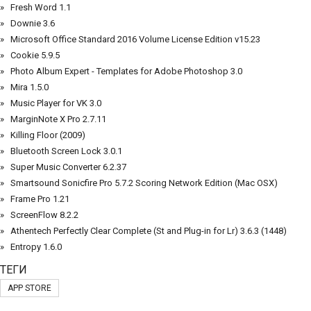
Fresh Word 1.1
Downie 3.6
Microsoft Office Standard 2016 Volume License Edition v15.23
Cookie 5.9.5
Photo Album Expert - Templates for Adobe Photoshop 3.0
Mira 1.5.0
Music Player for VK 3.0
MarginNote X Pro 2.7.11
Killing Floor (2009)
Bluetooth Screen Lock 3.0.1
Super Music Converter 6.2.37
Smartsound Sonicfire Pro 5.7.2 Scoring Network Edition (Mac OSX)
Frame Pro 1.21
ScreenFlow 8.2.2
Athentech Perfectly Clear Complete (St and Plug-in for Lr) 3.6.3 (1448)
Entropy 1.6.0
ТЕГИ
APP STORE