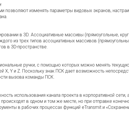
и
и позволяют изменять параметры видовых экранов, настраив
ана.
ровании в 3D. Ассоциативные массивы (прямоугольные, круг
ждого из трех типов ассоциативных массивов (прямоугольных
ов в 3D-пространстве.
иональные ручки, с помощью которых можно менять текущу
ей X, Y и Z. Поскольку знак ПСК дает возможность непосред
ости вызова команды ПСК.
сть использования канала проекта в корпоративной сети, а
происходят в одном и том же месте, но при отправке конечн
рументы в рабочих процессах функций eTransmit и «Сохране