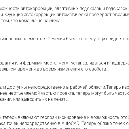
можности автокоррекции, адаптивных подсказок и подсказок
ки. Функция автокоррекции автоматически проверяет вводиму
том, что команда не найдена.
 выносных элементов. Сечения бывают следующих видов: пол
здания или фермами моста, могут устанавливаться и поддер
еальном времени во время изменения его свойств.
тали доступны непосредственно в рабочей области.Теперь ка
анее неотъемлемой частью проекта, теперь могут быть часть
ния, или выводить их на печать.
к теперь включают геопозиционирование и возможность ото
ка точек непосредственно в AutoCAD. Теперь облако точек о