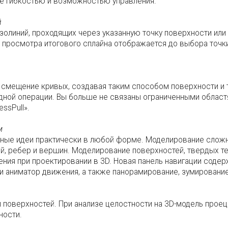
 же гибкостью и возможностью управления.
й
линий, проходящих через указанную точку поверхности или г
просмотра итогового сплайна отображается до выбора точк
смещение кривых, создавая таким способом поверхности и тел
дной операции. Вы больше не связаны ограниченными областя
ssPull».
м
ные идеи практически в любой форме. Моделирование слож
 ребер и вершин. Моделирование поверхностей, твердых те
ния при проектировании в 3D. Новая панель навигации соде
 и аниматор движения, а также панорамирование, зумирование
л и поверхностей. При анализе целостности на 3D-модель пр
ности.