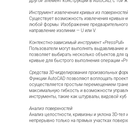
другой элемент конструкции в AutoCAD, с той
Инструмент извлечения кривых из поверхносте
Существует возможность извлечения кривых-изо
любой формы. Изображение предварительного 
направление изолинии — U или V.
Контекстно-зависимый инструмент «PressPull»
Пользователи могут выполнять выдавливание и 
позволяет выбирать несколько объектов для о
кривые для быстрого выполнения операции «Pre
Средства 3D-моделирования произвольных фор
Функции AutoCAD позволяют воплощать проект
осуществляется простым перемещением граней,
максимальную гибкость и возможности управле
инструменты, такие как штурвалы, видовой куб
Анализ поверхностей
Анализ целостности, кривизны и уклона 3D-те
непрерывно только на прямых участках поверх