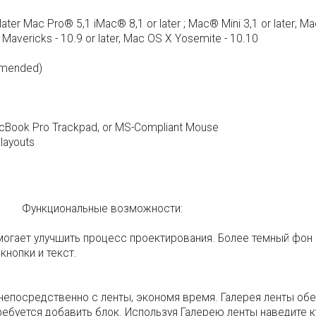
ter Mac Pro® 5,1 iMac® 8,1 or later ; Mac® Mini 3,1 or later; Ma
 Mavericks - 10.9 or later, Mac OS X Yosemite - 10.10
ommended)
acBook Pro Trackpad, or MS-Compliant Mouse
layouts
Функциональные возможности:
огает улучшить процесс проектирования. Более темный фон н
кнопки и текст.
непосредственно с ленты, экономя время. Галерея ленты обе
ебуется добавить блок. Используя Галерею ленты наведите ку