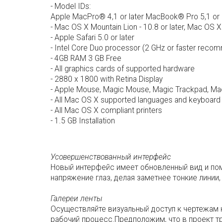
- Model IDs:
Apple MacPro® 4,1 or later MacBook® Pro 5,1 or la
- Mac OS X Mountain Lion - 10.8 or later, Mac OS X
- Apple Safari 5.0 or later
- Intel Core Duo processor (2 GHz or faster rec
- 4GB RAM 3 GB Free
- All graphics cards of supported hardware
- 2880 x 1800 with Retina Display
- Apple Mouse, Magic Mouse, Magic Trackpad, M
- All Mac OS X supported languages and keyboard 
- All Mac OS X compliant printers
- 1.5 GB Installation
Усовершенствованный интерфейс
Новый интерфейс имеет обновленный вид и пом
напряжение глаз, делая заметнее тонкие линии, 
Галереи ленты
Осуществляйте визуальный доступ к чертежам 
рабочий процесс.Предположим, что в проект тр