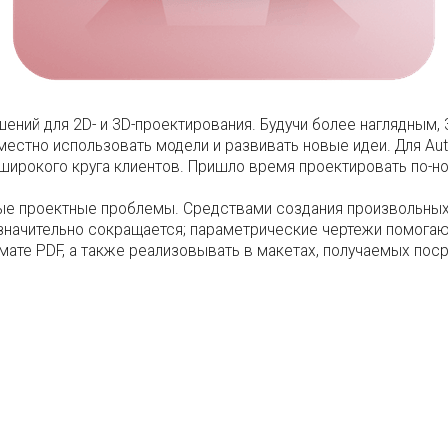
ний для 2D- и 3D-проектирования. Будучи более наглядным,
местно использовать модели и развивать новые идеи. Для Au
широкого круга клиентов. Пришло время проектировать по-н
ые проектные проблемы. Средствами создания произвольны
 значительно сокращается; параметрические чертежи помог
те PDF, а также реализовывать в макетах, получаемых поср