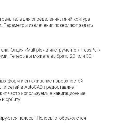
рань тела для определения линий контура
и. Параметры извлечения позволяют задать
а. Опция «Multiple» в инструменте «PressPull»
ми. Теперь вы можете выбрать 2D- или 3D-
ных форм и сглаживание поверхностей
л и сетей в AutoCAD предоставляет
ржит часто используемые навигационные
 и орбиту.
оецируются полосы. Полосы отображаются