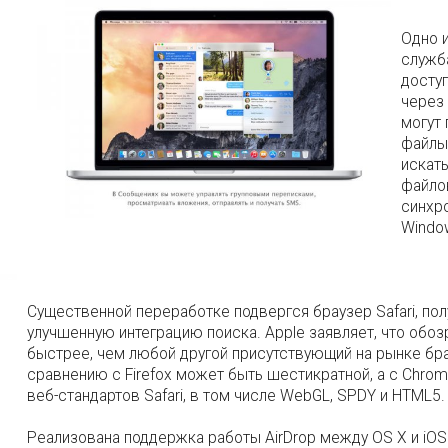
Одно 
служба
доступ
через 
могут
файлы,
искать
файлов
синхр
Windo
Существенной переработке подвергся браузер Safari, пол
улучшенную интеграцию поиска. Apple заявляет, что обозр
быстрее, чем любой другой присутствующий на рынке бра
сравнению с Firefox может быть шестикратной, а с Chro
веб-стандартов Safari, в том числе WebGL, SPDY и HTML5.
Реализована поддержка работы AirDrop между OS X и iOS