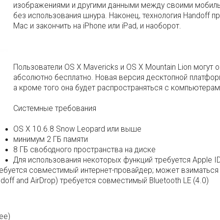
изображениями и другими данными между своими мобил
без использования шнура. Наконец, технология Handoff 
Mac и закончить на iPhone или iPad, и наоборот.
Пользователи OS X Mavericks и OS X Mountain Lion могут
абсолютно бесплатно. Новая версия десктопной платформ
а кроме того она будет распространяться с компьютерам
Системные требования
OS X 10.6.8 Snow Leopard или выше
минимум 2 ГБ памяти
8 ГБ свободного пространства на диске
Для использования некоторых функций требуется Apple I
ебуется совместимый интернет-провайдер; может взиматься 
doff and AirDrop) требуется совместимый Bluetooth LE (4.0)
ее)