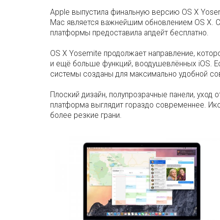
Apple выпустила финальную версию OS X Yose
Mac является важнейшим обновлением OS X. Ска
платформы предоставила апдейт бесплатно.
OS X Yosemite продолжает направление, котор
и ещё больше функций, воодушевлённых iOS. Ес
системы созданы для максимально удобной со
Плоский дизайн, полупрозрачные панели, уход о
платформа выглядит гораздо современнее. Ико
более резкие грани.