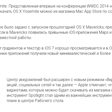
mite. Представленная впервые на конференции WWDC 2014 н
чать OS X Yosemite можно из магазина Mac App Store по ссы
ое было задано с запуском прошлогодней OS X Mavericks, пр
ли в Mavericks появились привычные iOS-приложения Maps и i
вместной работы.
т градиентов и текстур в iOS 7 хорошо просматривается и в O
нки приложений получили новый минималистический и более п
Центр уведомлений был расширен с новым режимом «Вид 
акций, социальных сетей и так далее — Apple отмечает, 
виджетами, которые можно будет скачивать из магазина
инструмент Spotlight стал одним из важнейших инструме
плане в центре Рабочего стола.