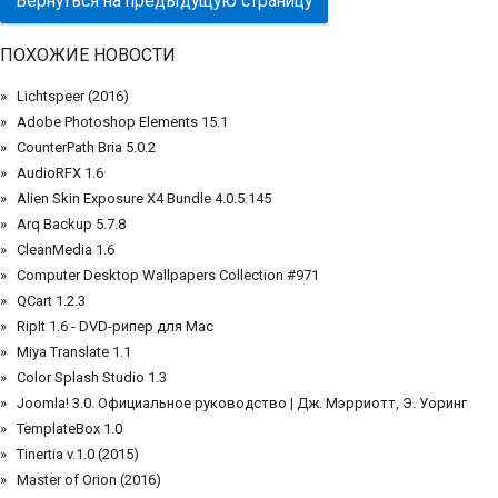
Вернуться на предыдущую страницу
ПОХОЖИЕ НОВОСТИ
Lichtspeer (2016)
Adobe Photoshop Elements 15.1
CounterPath Bria 5.0.2
AudioRFX 1.6
Alien Skin Exposure X4 Bundle 4.0.5.145
Arq Backup 5.7.8
CleanMedia 1.6
Computer Desktop Wallpapers Collection #971
QCart 1.2.3
RipIt 1.6 - DVD-рипер для Mac
Miya Translate 1.1
Color Splash Studio 1.3
Joomla! 3.0. Официальное руководство | Дж. Мэрриотт, Э. Уоринг
TemplateBox 1.0
Tinertia v.1.0 (2015)
Master of Orion (2016)