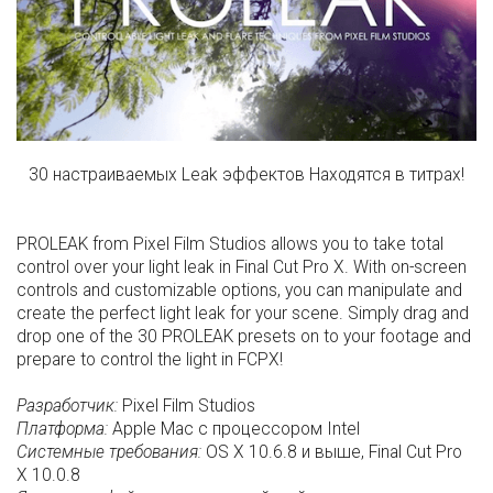
30 настраиваемых Leak эффектов Находятся в титрах!
PROLEAK from Pixel Film Studios allows you to take total
control over your light leak in Final Cut Pro X. With on-screen
controls and customizable options, you can manipulate and
create the perfect light leak for your scene. Simply drag and
drop one of the 30 PROLEAK presets on to your footage and
prepare to control the light in FCPX!
Разработчик:
Pixel Film Studios
Платформа:
Apple Mac с процессором Intel
Системные требования:
OS X 10.6.8 и выше,
Final Cut Pro
X
10.0.8