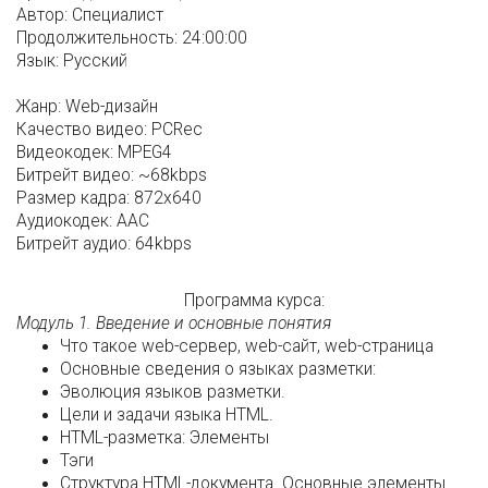
Автор:
Специалист
Продолжительность:
24:00:00
Язык:
Русский
Жанр:
Web-дизайн
Качество видео:
PCRec
Видеокодек:
MPEG4
Битрейт видео:
~68kbps
Размер кадра:
872x640
Аудиокодек:
AAC
Битрейт аудио:
64kbps
Программа курса:
Модуль 1. Введение и основные понятия
Что такое web-сервер, web-сайт, web-страница
Основные сведения о языках разметки:
Эволюция языков разметки.
Цели и задачи языка HTML.
HTML-разметка: Элементы
Тэги
Структура HTML-документа. Основные элементы