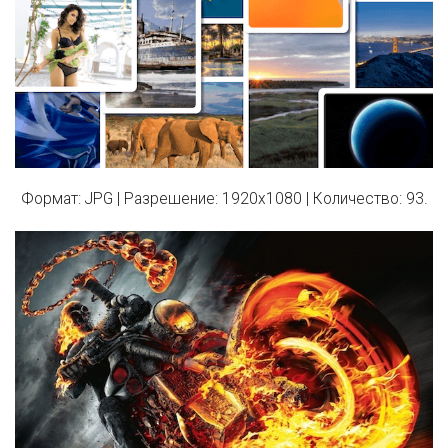
Формат
: JPG |
Разрешение:
1920x1080 |
Количество:
93.