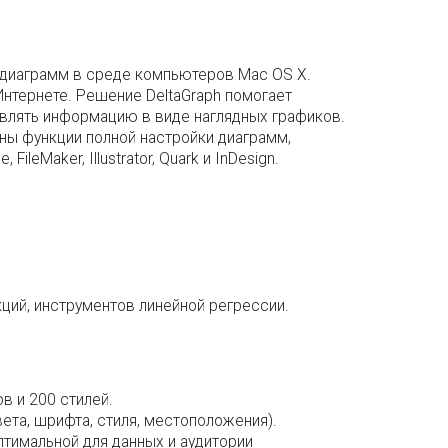
х диаграмм в среде компьютеров Mac OS X.
Интернете. Решение DeltaGraph помогает
влять информацию в виде наглядных графиков.
пны функции полной настройки диаграмм,
leMaker, Illustrator, Quark и InDesign.
ций, инструментов линейной регрессии.
в и 200 стилей.
ета, шрифта, стиля, местоположения).
тимальной для данных и аудитории