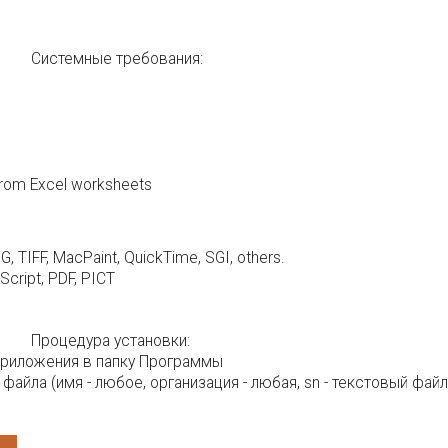
Системные требования:
t from Excel worksheets
, TIFF, MacPaint, QuickTime, SGI, others.
cript, PDF, PICT
Процедура установки:
приложения в папку Программы
айла (имя - любое, организация - любая, sn - текстовый файл