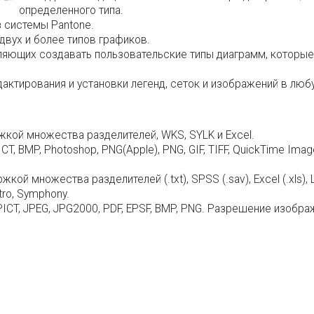
определенного типа.
 системы Pantone.
двух и более типов графиков.
яющих создавать пользовательские типы диаграмм, которые
дактирования и установки легенд, сеток и изображений в лю
жкой множества разделителей, WKS, SYLK и Excel.
 BMP, Photoshop, PNG(Apple), PNG, GIF, TIFF, QuickTime Image,
й множества разделителей (.txt), SPSS (.sav), Excel (.xls), Lo
ttro, Symphony.
CT, JPEG, JPG2000, PDF, EPSF, BMP, PNG. Разрешение изобра