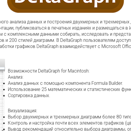
ьного анализа данных и построения двухмерных и трехмерны
тации, публиковаться в печатных изданиях и размещаться в 
м с комплексными данными собирать, исследовать и предста
пов и 200 стилей диаграмм. В DeltaGraph пользователям досту
тки графиков DeltaGraph взаимодействует с Microsoft Office, Fi
Возможности DeltaGraph for Macintosh:
Анализ:
Анализ данных с помощью компонента Formula Builder.
Использование 25 математических и статистических функ
Сортировка данных.
Визуализация:
Выбор двухмерных и трехмерных диаграмм более 80 типо
Контроль и настройка почти всех элементов графиков (цв
Вывод рекомендаций относительно выбора диаграммы, оп