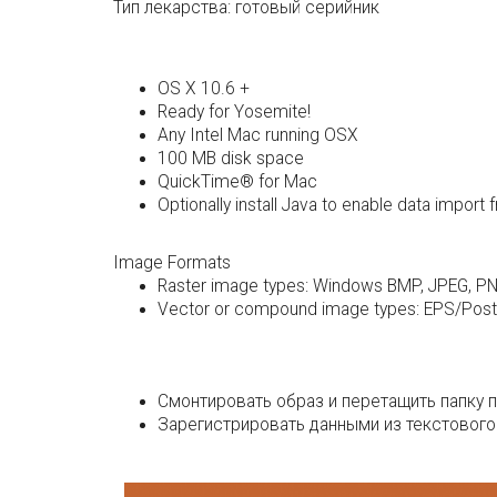
Тип лекарства:
готовый серийник
OS X 10.6 +
Ready for Yosemite!
Any Intel Mac running OSX
100 MB disk space
QuickTime® for Mac
Optionally install Java to enable data impor
Image Formats
Raster image types: Windows BMP, JPEG, PNG
Vector or compound image types: EPS/PostS
Смонтировать образ и перетащить папку 
Зарегистрировать данными из текстового ф