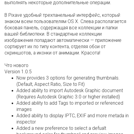
выполнять некоторые дополнительные операции.
В Pixave удобный трехпанельный интерфейс, который
знаком всем пользователям OS X. Слева располагается
боковая панель, содержащая все коллекции и папки
вашей библиотеки. В стандартные коллекции
изображения попадают автоматически — приложение
сортирует их по типу контента, отделяя обои от
скриншотов, а иконки от анимации. Красота!
Что нового
Version 1.0.5
Now provides 3 options for generating thumbnails.
(Default, Aspect Ratio, Size to Fit)
Added ability to import Autodesk Graphic document
(Requires Autodesk Graphic 3.0 or higher installed)
Added ability to add Tags to imported or referenced
images
Added ability to display IPTC, EXIF and more metada in
inspector
Added a new preference to select a defualt