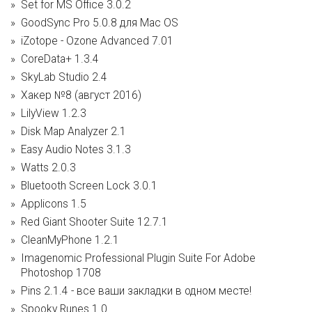
Set for MS Office 3.0.2
GoodSync Pro 5.0.8 для Mac OS
iZotope - Ozone Advanced 7.01
CoreData+ 1.3.4
SkyLab Studio 2.4
Хакер №8 (август 2016)
LilyView 1.2.3
Disk Map Analyzer 2.1
Easy Audio Notes 3.1.3
Watts 2.0.3
Bluetooth Screen Lock 3.0.1
Applicons 1.5
Red Giant Shooter Suite 12.7.1
CleanMyPhone 1.2.1
Imagenomic Professional Plugin Suite For Adobe
Photoshop 1708
Pins 2.1.4 - все ваши закладки в одном месте!
Spooky Runes 1.0