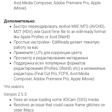
Avid Media Composer, Adobe Premiere Pro, Apple
iMovie)
Дополнительно:
Быстро перекодировать любой MXF, MTS (AVCHD),
M2T (HDV), или QuickTime file to an edit-ready format
like Apple ProRes or Avid DNxHD
Простые настройки - EditReady делает тяжелую
работу за вас
Примените LUTs для коррекции цвета
Просмотр и редактирование метаданных
Поддержка всех популярных форматов
редактирования (ProRes, DNxHD, etc) и нелинейные
редакторы (Final Cut Pro, FCPX, Avid Media
Composer, Adobe Premiere Pro, Apple iMovie)
Что нового:
Version 2.5.3:
Fixes an issue loading some XDCam (SXS) media
Resolves an issue that could cause frame glitches on
older iMacs