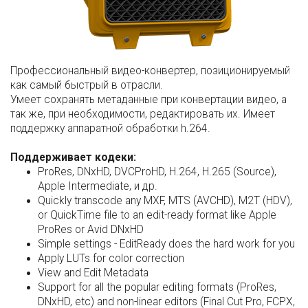
Профессиональный видео-конвертер, позиционируемый
как самый быстрый в отрасли.
Умеет сохранять метаданные при конвертации видео, а
так же, при необходимоcти, редактировать их. Имеет
поддержку аппаратной обработки h.264.
Поддерживает кодеки:
ProRes, DNxHD, DVCProHD, H.264, H.265 (Source),
Apple Intermediate, и др.
Quickly transcode any MXF, MTS (AVCHD), M2T (HDV),
or QuickTime file to an edit-ready format like Apple
ProRes or Avid DNxHD
Simple settings - EditReady does the hard work for you
Apply LUTs for color correction
View and Edit Metadata
Support for all the popular editing formats (ProRes,
DNxHD, etc) and non-linear editors (Final Cut Pro, FCPX,