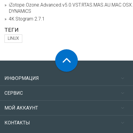
iZotope.Ozone.Advanced.v5.0.VST.RTAS.MAS.AU.MAC.OSX.I
DYNAMiCS
4K Stogram 2.7.1
ТЕГИ
LINUX
ИНФОРМАЦИЯ
СЕРВИС
МОЙ АККАУНТ
КОНТАКТЫ