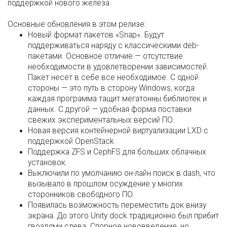
поддержкой нового железа.
Основные обновления в этом релизе:
Новый формат пакетов «Snap». Будут
поддерживаться наряду с классическими deb-
пакетами. Основное отличие — отсутствие
необходимости в удовлетворении зависимостей.
Пакет несет в себе все необходимое. С одной
стороны — это путь в сторону Windows, когда
каждая программа тащит мегатонны библиотек и
данных. С другой — удобная форма поставки
свежих экспериментальных версий ПО.
Новая версия контейнерной виртуализации LXD с
поддержкой OpenStack
Поддержка ZFS и CephFS для больших облачных
установок.
Выключили по умолчанию он-лайн поиск в dash, что
вызывало в прошлом осуждение у многих
сторонников свободного ПО.
Появилась возможность переместить док внизу
экрана. До этого Unity dock традиционно был прибит
гвоздями слева. Спорное нововведение, но,