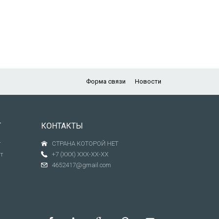
Форма связи
Новости
Т
КОНТАКТЫ
т
СТРАНА КОТОРОЙ НЕТ
т
+7 (XXX) XXX-XX-XX
4652417@gmail.com