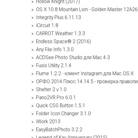
Hollow Knight (2017)
OS X 10.8 Mountain Lion - Golden Master 12A2
Integrity Plus 6.11.13
iCircuit 1.8
CARROT Weather 1.3.3
Endless Space® 2 (2016)
Any File Info 1.3.0
ACDSee Photo Studio для Mac 4.3
Fusio Utility 2.1.4
Flume 1.2.2 - клиент Instagram для Mac OS X
ОРФО 2014 Плюс 14.14.5 - проверка правопи
Shelter 2 v.1.0
Pano2VR Pro 6.0.1
Quick CSS Button 1.5.1
Folder Icon Changer 3.1.0
iWork 2013
EasyBatchPhoto 3.2.2
Legend of Kay Anniversary (2015)