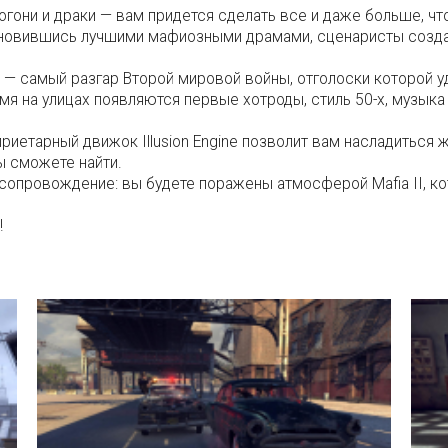
огони и драки — вам придется сделать все и даже больше, ч
охновившись лучшими мафиозными драмами, сценаристы созд
 — самый разгар Второй мировой войны, отголоски которой уд
я на улицах появляются первые хотроды, стиль 50-х, музыка 
проприетарный движок Illusion Engine позволит вам насладить
ы сможете найти.
опровождение: вы будете поражены атмосферой Mafia II, к
!