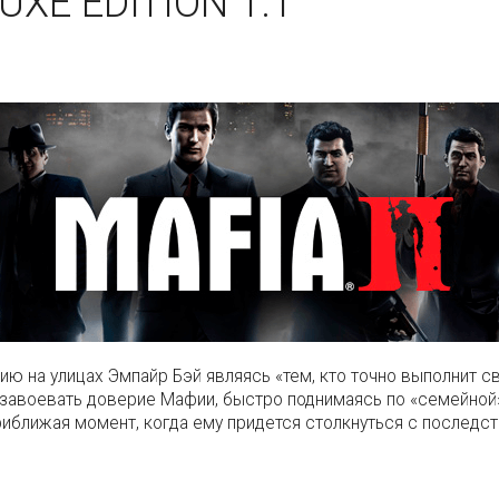
LUXE EDITION 1.1
ию на улицах Эмпайр Бэй являясь «тем, кто точно выполнит 
 завоевать доверие Мафии, быстро поднимаясь по «семейной»
приближая момент, когда ему придется столкнуться с послед