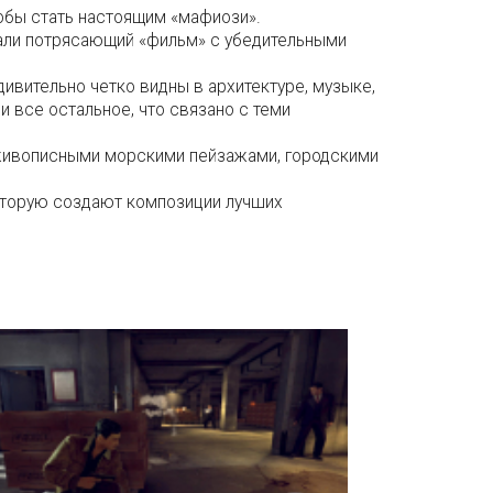
тобы стать настоящим «мафиози».
али потрясающий «фильм» с убедительными
ивительно четко видны в архитектуре, музыке,
и все остальное, что связано с теми
ся живописными морскими пейзажами, городскими
оторую создают композиции лучших