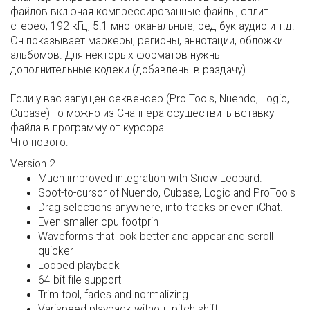
файлов включая компрессированные файлы, сплит
стерео, 192 кГц, 5.1 многоканальные, ред бук аудио и т.д.
Он показывает маркеры, регионы, аннотации, обложки
альбомов. Для некторых форматов нужны
дополнительные кодеки (добавлены в раздачу).
Если у вас запущен секвенсер (Pro Tools, Nuendo, Logic,
Cubase) то можно из Снаппера осуществить вставку
файла в программу от курсора
Что нового:
Version 2
Much improved integration with Snow Leopard.
Spot-to-cursor of Nuendo, Cubase, Logic and ProTools
Drag selections anywhere, into tracks or even iChat.
Even smaller cpu footprin
Waveforms that look better and appear and scroll
quicker
Looped playback
64 bit file support
Trim tool, fades and normalizing
Varispeed playback without pitch shift