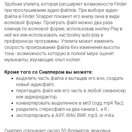
Удобная утилита, которая расширяет возможности Finder
при прослушивании аудио-файлов. При выборе аудио-
файла в Finder Snapper покажет его внизу окна в виде
волновой формы. Проиграть файл можно два раза
кликнув по волновой форме, использовав кнопку Play в
ней же или использовать настройку auto-play в
преференсах программы. Утилита может изменять
скорость проигрывания файла без изменения высоты
тона - возможность которую в полной мере оценят
музыканты, изучающие опыт коллег.
Кроме того со Снаппером вы можете:
выделить часть файла и вытащив его вон, создать
новый аудиофайл;
перетащить файл или его часть в любой секвенсер
или аудиоредактор;
конвертировать выделенное в мп3 (ogg, mp4 flac);
разделить стереофайл на два канала L. и R.;
экспортировать в AIFF, WAV, BWF, mp3, or m4a.
Снаппер открывает около 50 форматов звуковых