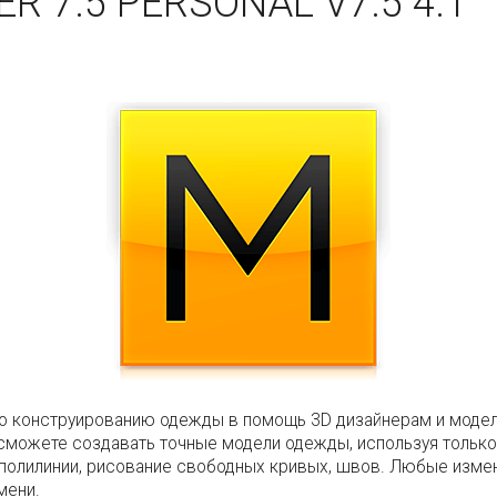
 7.5 PERSONAL V7.5 4.1
м по конструированию одежды в помощь 3D дизайнерам и мод
можете создавать точные модели одежды, используя только 
т полилинии, рисование свободных кривых, швов. Любые из
мени.