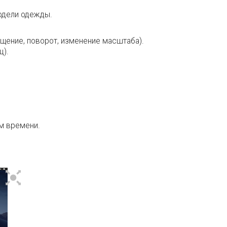
одели одежды.
щение, поворот, изменение масштаба).
ц).
м времени.