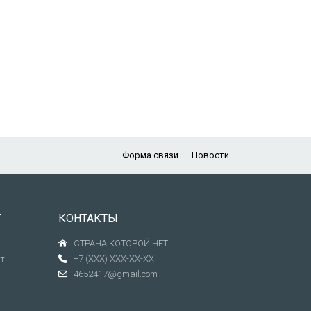
Форма связи
Новости
Т
КОНТАКТЫ
т
СТРАНА КОТОРОЙ НЕТ
т
+7 (XXX) XXX-XX-XX
4652417@gmail.com