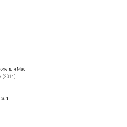
hrone для Mac
 (2014)
loud