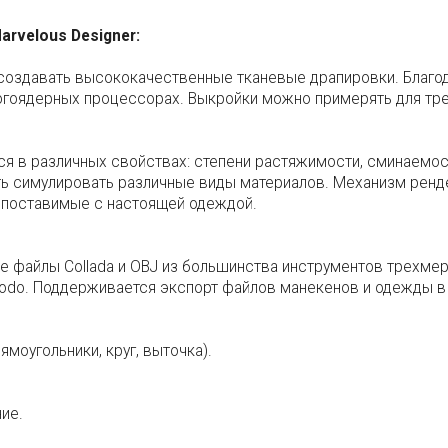
velous Designer:
создавать высококачественные тканевые драпировки. Благо
огоядерных процессорах. Выкройки можно примерять для тр
 в различных свойствах: степени растяжимости, сминаемости
ь симулировать различные виды материалов. Механизм рен
опоставимые с настоящей одеждой.
 файлы Collada и OBJ из большинства инструментов трехмерн
 и Modo. Поддерживается экспорт файлов манекенов и одежды 
моугольники, круг, выточка).
ие.