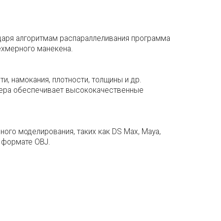
даря алгоритмам распараллеливания программа
ехмерного манекена.
, намокания, плотности, толщины и др.
дера обеспечивает высококачественные
ого моделирования, таких как DS Max, Maya,
в формате OBJ.