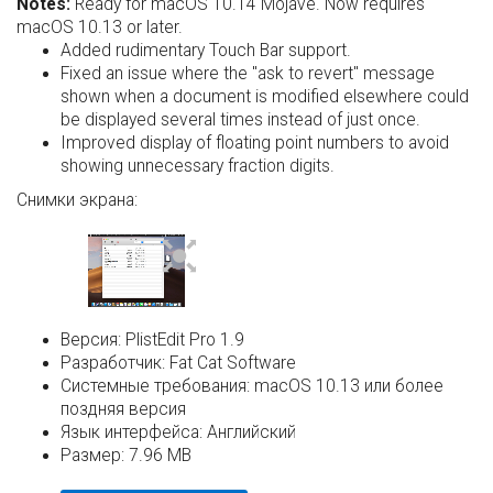
Notes:
Ready for macOS 10.14 Mojave. Now requires
macOS 10.13 or later.
Added rudimentary Touch Bar support.
Fixed an issue where the "ask to revert" message
shown when a document is modified elsewhere could
be displayed several times instead of just once.
Improved display of floating point numbers to avoid
showing unnecessary fraction digits.
Снимки экрана:
Версия:
PlistEdit Pro 1.9
Разработчик:
Fat Cat Software
Системные требования:
macOS 10.13 или более
поздняя версия
Язык интерфейса:
Английский
Размер:
7.96 MB