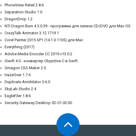
PhoneView Retail 2.8.6
Separation Studio 1.0
DragonDrop 1.2
NTI Dragon Burn 4.5.0.39 - программа для записи CD/DVD для Mac OS
CrazyTalk Animator 3.12.1719.1
Corel Painter 2015 SP1 (14.1.0.1105) для Mac
Everything (2017)
Adobe Media Encoder CC 2019 v13.0.2
iSwift 4.0 - конвертер Objective-C в Swift
Gmagon CSS Maker 2.0
HazeOver 1.7.6
Duplicate Annihilator 5.6.0
SkyLab Studio 2.4
EagleFiler 1.8.6
Security Gateway Desktop 3D 01.03.00