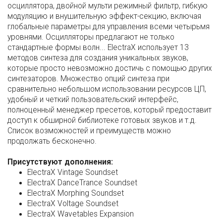
осциллятора, двойной мульти режимный фильтр, гибкую
модуляцию и внушительную эффект-секцию, включая
глобальные параметры для управления всеми четырьмя
уровнями. Осцилляторы предлагают не только
стандартные формы волн... ElectraX использует 13
методов синтеза для создания уникальных звуков,
которые просто невозможно достичь с помощью других
синтезаторов. Множество опций синтеза при
сравнительно небольшом использовании ресурсов ЦП,
удобный и четкий пользовательский интерфейс,
полноценный менеджер пресетов, который предоставит
доступ к обширной библиотеке готовых звуков и т.д.
Список возможностей и преимуществ можно
продолжать бесконечно.
Присутствуют дополнения:
ElectraX Vintage Soundset
ElectraX DanceTrance Soundset
ElectraX Morphing Soundset
ElectraX Voltage Soundset
ElectraX Wavetables Expansion