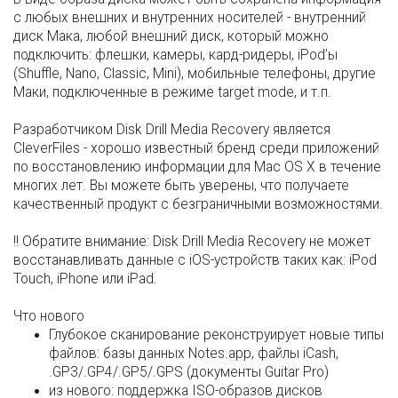
с любых внешних и внутренних носителей - внутренний
диск Мака, любой внешний диск, который можно
подключить: флешки, камеры, кард-ридеры, iPod’ы
(Shuffle, Nano, Classic, Mini), мобильные телефоны, другие
Маки, подключенные в режиме target mode, и т.п.
Разработчиком Disk Drill Media Recovery является
CleverFiles - хорошо известный бренд среди приложений
по восстановлению информации для Mac OS X в течение
многих лет. Вы можете быть уверены, что получаете
качественный продукт с безграничными возможностями.
!! Обратите внимание: Disk Drill Media Recovery не может
восстанавливать данные с iOS-устройств таких как: iPod
Touch, iPhone или iPad.
Что нового
Глубокое сканирование реконструирует новые типы
файлов: базы данных Notes.app, файлы iCash,
.GP3/.GP4/.GP5/.GPS (документы Guitar Pro)
из нового: поддержка ISO-образов дисков