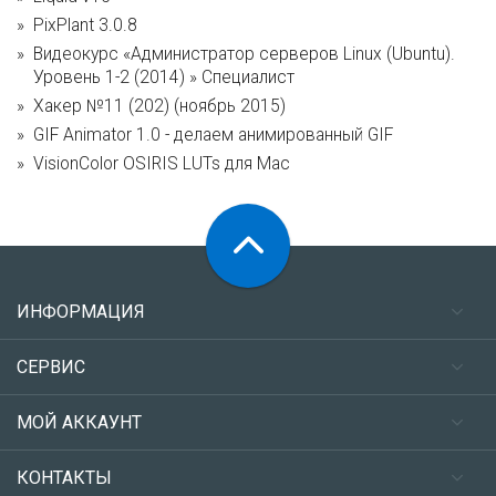
PixPlant 3.0.8
Видеокурс «Администратор серверов Linux (Ubuntu).
Уровень 1-2 (2014) » Специалист
Хакер №11 (202) (ноябрь 2015)
GIF Animator 1.0 - делаем анимированный GIF
VisionColor OSIRIS LUTs для Mac
ИНФОРМАЦИЯ
СЕРВИС
МОЙ АККАУНТ
КОНТАКТЫ