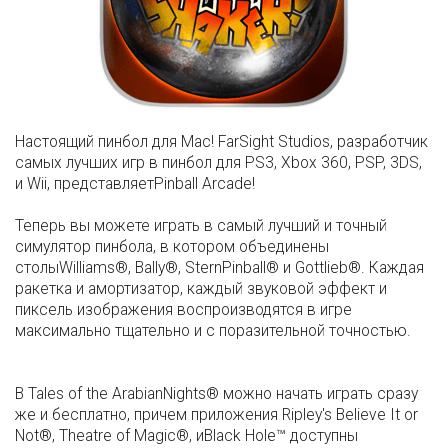
Настоящий пинбол для Mac! FarSight Studios, разработчик
самых лучших игр в пинбол для PS3, Xbox 360, PSP, 3DS,
и Wii, представляетPinball Arcade!
Теперь вы можете играть в самый лучший и точный
симулятор пинбола, в котором объединены
столыWilliams®, Bally®, SternPinball® и Gottlieb®. Каждая
ракетка и амортизатор, каждый звуковой эффект и
пиксель изображения воспроизводятся в игре
максимально тщательно и с поразительной точностью.
В Tales of the ArabianNights® можно начать играть сразу
же и бесплатно, причем приложения Ripley's Believe It or
Not®, Theatre of Magic®, иBlack Hole™ доступны