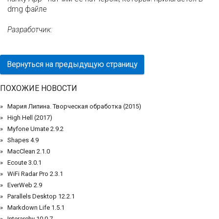
dmg файле
Разработчик:
Вернуться на предыдущую страницу
ПОХОЖИЕ НОВОСТИ
Мария Липина. Творческая обработка (2015)
High Hell (2017)
Myfone Umate 2.9.2
Shapes 4.9
MacClean 2.1.0
Ecoute 3.0.1
WiFi Radar Pro 2.3.1
EverWeb 2.9
Parallels Desktop 12.2.1
Markdown Life 1.5.1
Interarchy 10.0.7