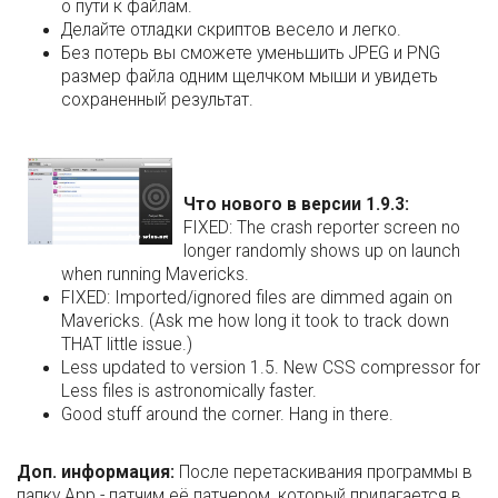
о пути к файлам.
Делайте отладки скриптов весело и легко.
Без потерь вы сможете уменьшить JPEG и PNG
размер файла одним щелчком мыши и увидеть
сохраненный результат.
Что нового в версии 1.9.3:
FIXED: The crash reporter screen no
longer randomly shows up on launch
when running Mavericks.
FIXED: Imported/ignored files are dimmed again on
Mavericks. (Ask me how long it took to track down
THAT little issue.)
Less updated to version 1.5. New CSS compressor for
Less files is astronomically faster.
Good stuff around the corner. Hang in there.
Доп. информация:
После перетаскивания программы в
папку App - патчим её патчером, который прилагается в