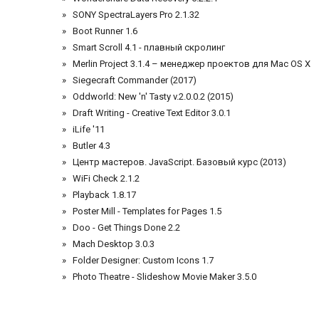
SONY SpectraLayers Pro 2.1.32
Boot Runner 1.6
Smart Scroll 4.1 - плавный скролинг
Merlin Project 3.1.4 – менеджер проектов для Mac OS X
Siegecraft Commander (2017)
Oddworld: New 'n' Tasty v.2.0.0.2 (2015)
Draft Writing - Creative Text Editor 3.0.1
iLife '11
Butler 4.3
Центр мастеров. JavaScript. Базовый курс (2013)
WiFi Check 2.1.2
Playback 1.8.17
Poster Mill - Templates for Pages 1.5
Doo - Get Things Done 2.2
Mach Desktop 3.0.3
Folder Designer: Custom Icons 1.7
Photo Theatre - Slideshow Movie Maker 3.5.0