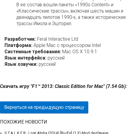
В ее состав вошли пакеты «1990s Content» и
«Классические трассы», включая шесть машин и
двенадцать пилотов 1990-х, а также исторические
трассы Имола и Эшторил.
Разработчик:
Feral Interactive Ltd
Платформа:
Apple Mac с процессором Intel
Системные требования:
Mac OS X 10.9.1
Язык интерфейса:
русский
Язык озвучки:
русский
Скачать игру "F1™ 2013: Classic Edition for Mac" (7.54 Gb):
Вернуться на предыдущую страницу
ПОХОЖИЕ НОВОСТИ
S.T.A.L.K.E.R.: Lost Alpha (2014) [Ru/En] (1.3) Mod dez0wave