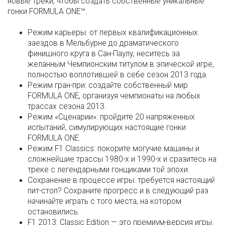
новые треки, чтобы создать собственные уникальные
гонки FORMULA ONE™.
Режим карьеры: от первых квалификационных
заездов в Мельбурне до драматического
финишного круга в Сан-Паулу, неситесь за
желанным Чемпионским титулом в эпической игре,
полностью воплотившей в себе сезон 2013 года.
Режим гран-при: создайте собственный мир
FORMULA ONE, организуя чемпионаты на любых
трассах сезона 2013.
Режим «Сценарии»: пройдите 20 напряженных
испытаний, симулирующих настоящие гонки
FORMULA ONE.
Режим F1 Classics: покорите могучие машины и
сложнейшие трассы 1980-х и 1990-х и сразитесь на
треке с легендарными гонщиками той эпохи.
Сохранение в процессе игры: требуется настоящий
пит-стоп? Сохраните прогресс и в следующий раз
начинайте играть с того места, на котором
остановились.
F1 2013: Classic Edition — это премиум-версия игры.