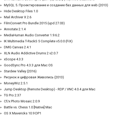
MySQL 5. Проектирование и создание баз данных для web (2013)
Hide Desktop Files 1.0
Mail Archiver X 2.6
FilmConvert Pro Bundle 2015 (upd 27.03)
Annotate 2.1.4
MediaHuman Audio Converter 1.9.6.2
IK Multimedia T-RackS 5 Complete v5.0.0 (FiX)
DMG Canvas 2.4.1
XLN Audio Addictive Drums 2 v2.0.7
xScope 4.3.3
GoodSync Pro 4.3.3 для Mac OS
Stardew Valley (2016)
Рисунок и цифровая Живопись (2013)
MoneyWiz 2.5.1
Jump Desktop (Remote Desktop) - RDP / VNC 4.0.4 для Mac
TG Pro 2.37
Cf/x Photo Mosaic 2.0.9
Battle vs. Chess 1.0 [Native] Mac
OS X Mavericks 10.9 DP1