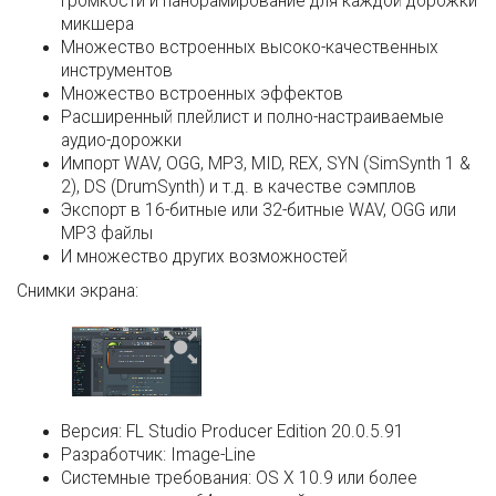
громкости и панорамирование для каждой дорожки
микшера
Множество встроенных высоко-качественных
инструментов
Множество встроенных эффектов
Расширенный плейлист и полно-настраиваемые
аудио-дорожки
Импорт WAV, OGG, MP3, MID, REX, SYN (SimSynth 1 &
2), DS (DrumSynth) и т.д. в качестве сэмплов
Экспорт в 16-битные или 32-битные WAV, OGG или
MP3 файлы
И множество других возможностей
Снимки экрана:
Версия:
FL Studio Producer Edition 20.0.5.91
Разработчик:
Image-Line
Системные требования:
OS X 10.9 или более