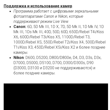
Поддержка и использование камер
Программа работает с цифровыми зеркальными
фотоаппаратами Canon и Nikon, которые
поддерживают режим Live View.
Canon:
6D, 5D Mk III, 1D X, 7D, 5D Mk II, 1D Mk IV, 1D
Mk III, 1Ds Mk III, 40D, 50D, 60D, 650D/Rebel T4i/Kiss
X6, 600D/Rebel T3i/Kiss X5, 1100D/Rebel T3,
1000D/Rebel XS, 550D/Rebel T2i/Kiss X4, 500D/Rebel
T1i/Kiss X3, 450D/Rebel XSi/Kiss X2 и более поздние
камеры.
Nikon
: D600, D5200, D800/D800e, D4, D3, D3s, D3x,
D7000, D5000, D5100, D700, D300/D300s, D90
(D3000, D3100 и D3200 не поддерживаются) и
более поздние камеры.